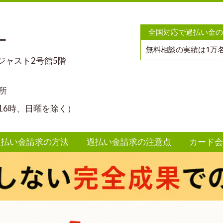
全国対応で過払い金の
ー
無料相談の実績は1万
マジャスト2号館5階
所
16時、日曜を除く）
過払い金請求の方法
過払い金請求の注意点
カード会