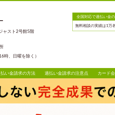
全国対応で過払い金の
ー
無料相談の実績は1万
マジャスト2号館5階
所
16時、日曜を除く）
過払い金請求の方法
過払い金請求の注意点
カード会