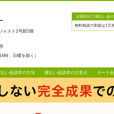
全国対応で過払い金の
ー
無料相談の実績は1万
マジャスト2号館5階
所
16時、日曜を除く）
過払い金請求の方法
過払い金請求の注意点
カード会